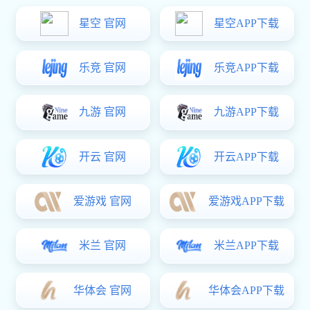
平面输送带
^
砂光机带
^
花纹输送带
^
CONTACT
联系长运娱乐
长运娱乐-科技赋能场景,让平台
上一篇：
长运娱乐:7.0mm 加
更有创意! cyyl
下一篇：已经是最后一条了
联系人：吴经理