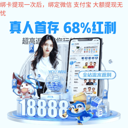
长运娱乐
长运娱乐-科技赋能场景,让平台更有创意! cyyl 为您提供专业的
长运娱乐
鸿振输送带
一站式输送带解决
与时俱进为客户提供满意产品
HONGZHEN CONVEYOR BELT
网站长运娱乐
公司简介
PVC输送带
PU输送带
您当前位置：
>
>
>
长运娱乐
PVC输送带
砂光机带
PRODUCT
PVC输送带