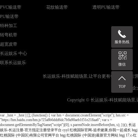
PVC输送带
花纹输送带
透明PU输送带
PU输送带
特种加工
转弯机带
服务热线
超宽皮带
长运娱乐 中心
联系长运娱乐
微信
长运娱乐-科技赋能场景,让平台更有创意! cyyl 主
TOP
企
Copyright © 长运娱乐-科技赋能场景,让平台更
var _hmt = _hmt || []; (function() { var hm = document.createElement("script"); hm.src =
"https://hm.baidu.com/hm.js?25a8b6ddd6dc7b9a90aeb1f51e218aa6"; var s =
document.getElementsByTagName("script")[0]; s.parentNode.insertBefore(hm, s); })();
长运
娱乐-长运注册-官方指定注册登录平台 cyyl
红桃国际官网-追求健康,你我一起成长 htgj
红桃国际·(中国区)有限公司官网平台 htgj
红桃国际·(中国游)最新官方网站 htgj
17.c-红