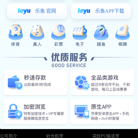
相关产品
手机：15563701222
联系人：孙经理
手机：13258033232
邮箱：583751854@qq.com
网址：www.guangzhou-new.com
地址：山东省济宁市任城区唐口
街道老105国道北首9号
快速导航
PVC输送带
PU输送带
网站长运娱乐
平面输送带
平面/亚光带
公司简介
砂光机带
花纹PU输送带