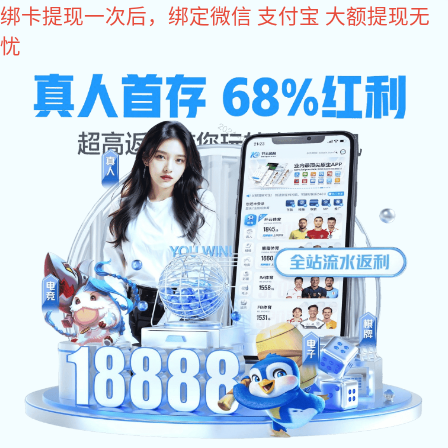
长运娱乐
长运娱乐-科技赋能场景,让平台更有创意! cyyl 为您提供专业的
长运娱乐
鸿振输送带
一站式输送带解决
与时俱进为客户提供满意产品
HONGZHEN CONVEYOR BELT
网站长运娱乐
公司简介
PVC输送带
PU输送带
您当前位置：
>
>
长运娱乐
长运娱乐 中心
砂光机是一种常见的金属表面处理设备，其内部有一个输送带，