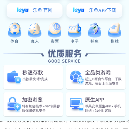
控制电机电压或智能变频器来实现。需要注意的是，不同型号的
2.更换传动带：如果电机转速已经达到极限，但仍需进一步改
传动带可以较大程度地影响输送带的运行速度。此时，应根据设
3.调整输送带张力：输送带的张力也会影响设备的运行速度，
具逐个拧紧或松动输送带拉紧轮的调节螺母，以使输送带张力适
砂光机输送带的使用注意事项包括以下几点：
1.根据输送物料的特点和使用环境，选择合适的输送带，并注意
2.注意惰轮的润滑，但不要使用沾有油污的输送带。避免滚柱
3.防止砂光机输送带负荷启动，停机时确保输送带上无物料残留
4.防止长运娱乐跑偏，并及时采取措施纠正。
5.当发现砂光机传送带部分断裂时，应及时修复，以免扩大损坏